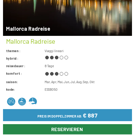
Mallorca Radreise
Mallorca Radreise
themen :
Viaggi lineari
hybrid :
reisedauer :
8 Tage
komfort :
saison:
Mar
Apr
Mai
Jun
Jul
Aug
Sep
Okt
kode:
ESSB050
€ 887
PREIS IM DOPPELZIMMER AB:
RESERVIEREN