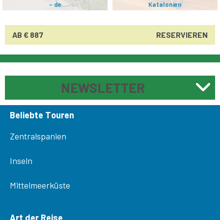
- de
Katalonien
AB € 887
RESERVIEREN
NEWSLETTER
Beliebte Touren
Zentralspanien
Inseln
Mittelmeerküste
Art der Reise