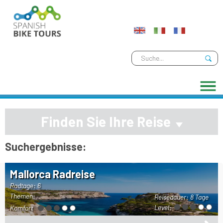
Finden Sie Ihre Reise
Suchergebnisse:
Mallorca Radreise
Radtage: 6
Themen:
Reisedauer:
8 Tage
Level:
Komfort