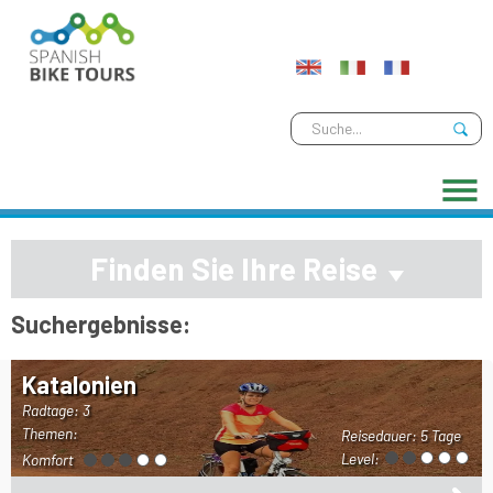
Finden Sie Ihre Reise
Suchergebnisse:
Katalonien
Radtage: 3
Themen:
Reisedauer:
5 Tage
Level:
Komfort