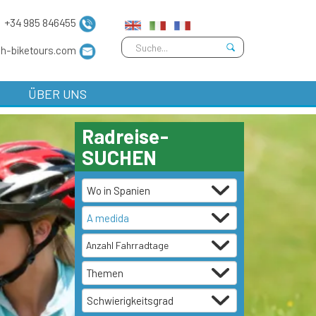
+34 985 846455
sh-biketours.com
ÜBER UNS
Radreise-
SUCHEN
Anzahl Fahrradtage