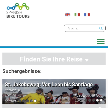
Finden Sie Ihre Reise
Suchergebnisse:
St. Jakobsweg: Von León bis Santiago
Radtage: 8
Themen:
Reisedauer:
10 Tage
Level:
Komfort